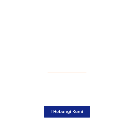
Dapatkan Penawaran Menarik
Sudah Menentukan Interior
dan Eksterior Impianmu?
Kami akan membantu anda menemukan kebutuhan
plafon yang tepat untuk anda
Hubungi Kami